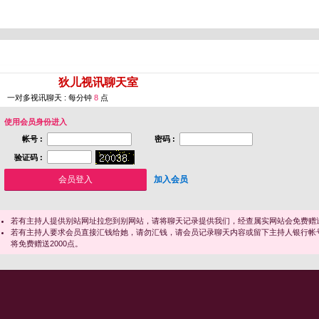
您即将进入 [
狄儿视讯聊天室
]
一对多视讯聊天 : 每分钟
8
点
使用会员身份进入
帐号 :
密码 :
验证码 :
加入会员
若有主持人提供别站网址拉您到别网站，请将聊天记录提供我们，经查属实网站会免费赠送
若有主持人要求会员直接汇钱给她，请勿汇钱，请会员记录聊天内容或留下主持人银行帐
将免费赠送2000点。