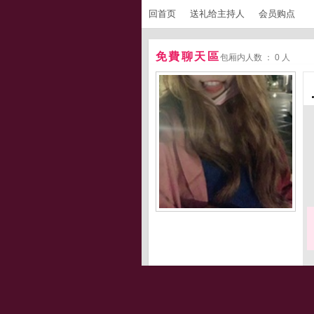
回首页
送礼给主持人
会员购点
免費聊天區
包厢内人数 ： 0 人