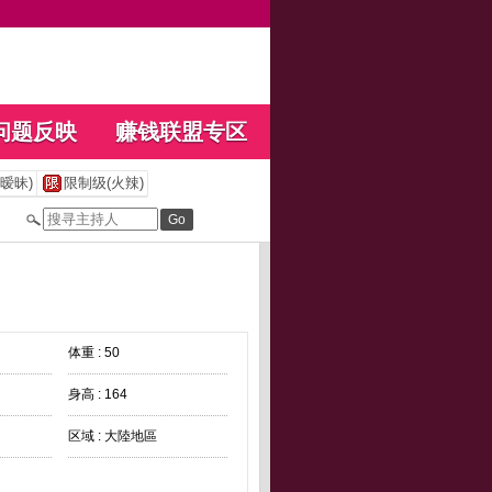
问题反映
赚钱联盟专区
暧昧)
限制级(火辣)
体重 : 50
身高 : 164
区域 : 大陸地區