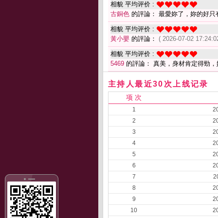
相貌 平均评价 :
古銅色
的評論： 最愛妳了，妳的好只
相貌 平均评价 :
黃小嬰
的評論：
( 2026-07-02 17:24:0
相貌 平均评价 :
5469
的評論： 真美，身材肯定得勁，
主持人最近30次上线记录
项 次
1
2
2
2
3
2
4
2
5
2
6
2
7
2
8
2
9
2
10
2