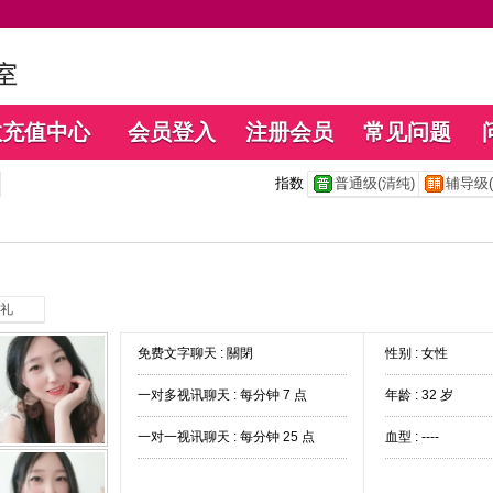
数充值中心
会员登入
注册会员
常见问题
指数
普通级(清纯)
辅导级(
礼
免费文字聊天 :
關閉
性别 : 女性
一对多视讯聊天 :
每分钟 7 点
年龄 : 32 岁
一对一视讯聊天 :
每分钟 25 点
血型 : ----