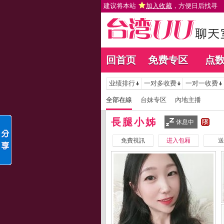
建议将本站
加入收藏
，方便日后找寻
回首页
免费专区
点
业绩排行
一对多收费
一对一收费
全部在線
台妹专区
內地主播
長腿小姊
休息中
免費視訊
进入包厢
送