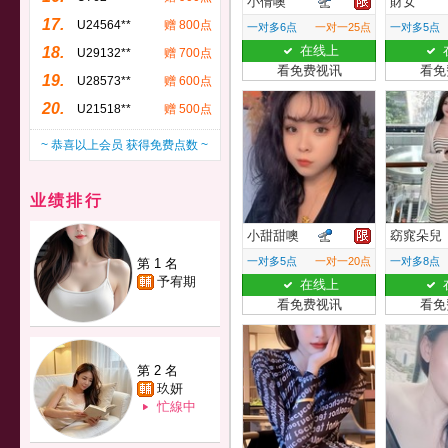
小倩噢
財女
17.
U24564**
赠 800点
一对多6点
一对一25点
一对多5点
在线上
18.
U29132**
赠 700点
看免费视讯
看免
19.
U28573**
赠 600点
20.
U21518**
赠 500点
~ 恭喜以上会员 获得免费点数 ~
业绩排行
小甜甜噢
窈窕朵兒
一对多5点
一对一20点
一对多8点
第 1 名
予宥期
在线上
看免费视讯
看免
第 2 名
玖妍
忙線中