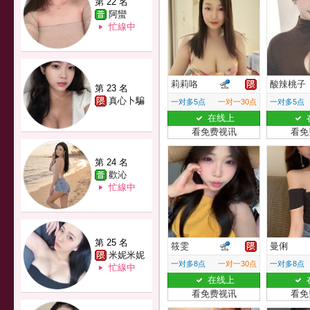
第 22 名
阿蠻
忙線中
莉莉咯
酸辣桃子
第 23 名
真心卜騙
一对多5点
一对一30点
一对多5点
在线上
看免费视讯
看免
第 24 名
歡沁
忙線中
第 25 名
筱雯
曼俐
米妮米妮
一对多8点
一对一30点
一对多8点
忙線中
在线上
看免费视讯
看免