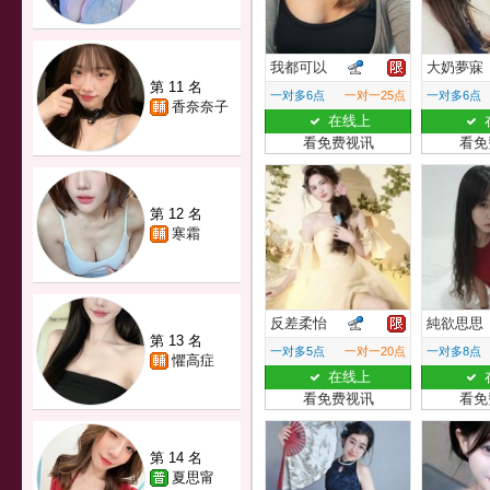
我都可以
大奶夢寐
第 11 名
一对多6点
一对一25点
一对多6点
香奈奈子
在线上
看免费视讯
看免
第 12 名
寒霜
反差柔怡
純欲思思
第 13 名
一对多5点
一对一20点
一对多8点
懼高症
在线上
看免费视讯
看免
第 14 名
夏思甯