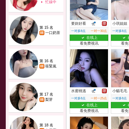
忙線中
要妳好看
小琪姐姐
第 15 名
一对多8点
一对一30点
一对多8点
一口奶茶
在线上
看免费视讯
看免
第 16 名
筱緊嵐
水蜜桃逃
小貓毛毛
第 17 名
一对多8点
一对一25点
一对多8点
梨芽
在线上
看免费视讯
看免
第 18 名