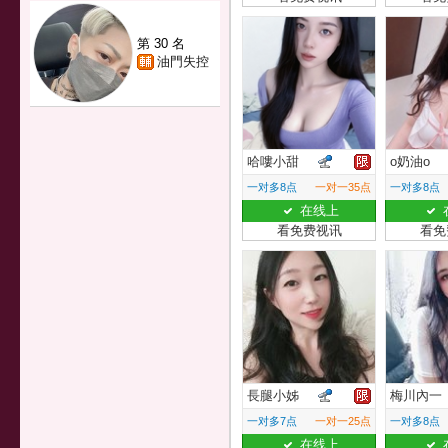
第 30 名
油門失控
哈嘍小甜
o奶油o
一对多8点
一对一35点
一对多8点
在线上
看免费视讯
看免
長腿小姊
梅川內一
一对多7点
一对一25点
一对多8点
在线上