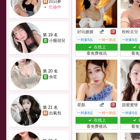
白日夢
忙線中
好玩嫂嫂
粉粉豆兒
第 19 名
一对多8点
一对一35点
一对多6点
小饅頭兒
在线上
看免费视讯
看免
第 20 名
余笙
星顏
甜蜜蜜呀
第 21 名
出氣包
一对多8点
一对一30点
一对多5点
在线上
看免费视讯
看免