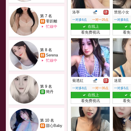
洛寧
禁慾小女
第 7 名
一对多6点
一对一25点
一对多8点
零距離
忙線中
在线上
看免费视讯
看免
第 8 名
Serena
忙線中
菊透紅
迷星
第 9 名
一对多8点
一对一35点
一对多5点
簡丹
在线上
看免费视讯
看免
第 10 名
甜心Baby