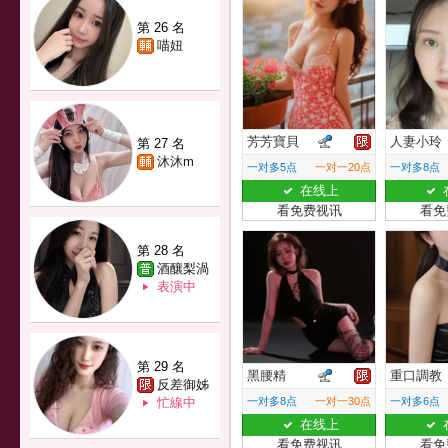
第 26 名
喵妞
芳芳寶貝
人妻小玲
第 27 名
沐沐m
一对多5点
一对一20点
一对多8点
在线上
看免费视讯
看免
第 28 名
酒釀梨渦
表演中
第 29 名
黑腰精
重口調教
反差御姊
忙線中
一对多8点
一对一30点
一对多6点
在线上
看免费视讯
看免