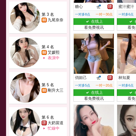
糖心
蜜汁蜜汁
第 3 名
一对多8点
一对一30点
一对多6点
九尾奈奈
在线上
看免费视讯
看免
第 4 名
艾媛熙
表演中
俏妲己
林知夏
第 5 名
一对多5点
一对一20点
一对多6点
剛升大三
在线上
看免费视讯
看免
第 6 名
大奶當道
忙線中