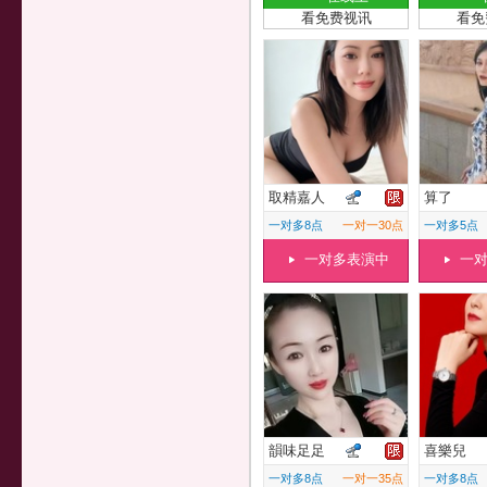
看免费视讯
看免
取精嘉人
算了
一对多8点
一对一30点
一对多5点
一对多表演中
一
韻味足足
喜樂兒
一对多8点
一对一35点
一对多8点