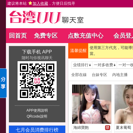
建议将本站
加入收藏
，方便日后找寻
回首页
免费专区
点数充值中心
会员登
使用第三方代充，可能導
溫馨提醒
下载手机 APP
當。
随时与你视讯聊天
业绩排行
一对多收费
一对一
全部在線
台妹专区
內地主播
APP使用說明
QRcode說明
海綿寶飽
夏末葡萄
七月会员消费排行榜